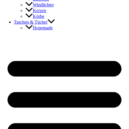
Windlichter
Kerzen
Körbe
Taschen & Tücher
Hopemade