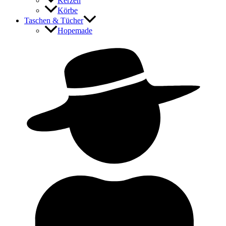
Kerzen
Körbe
Taschen & Tücher
Hopemade