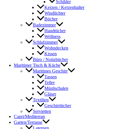
Schilder
Kerzen / Kerzenhalter
Windlichter
Bücher
Badezimmer
Handtücher
Wellness
Schlafzimmer
Wohndecken
Kissen
Büro / Notizbücher
Maritimer Tisch & Küche
Maritimes Geschirr
Tassen
Teller
Müslischalen
Gläser
Textilien
Geschirrtücher
Servietten
Capri/Mediterran
Garten/Terrasse
Laternen