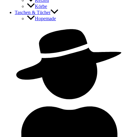
Kerzen
Körbe
Taschen & Tücher
Hopemade