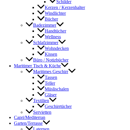
Schilder
Kerzen / Kerzenhalter
Windlichter
Bücher
Badezimmer
Handtücher
Wellness
Schlafzimmer
Wohndecken
Kissen
Büro / Notizbücher
Maritimer Tisch & Küche
Maritimes Geschirr
Tassen
Teller
Müslischalen
Gläser
Textilien
Geschirrtücher
Servietten
Capri/Mediterran
Garten/Terrasse
Laternen