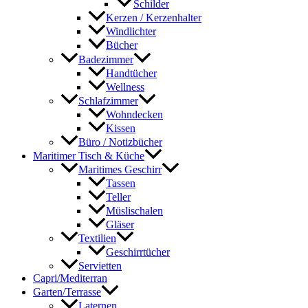
Schilder
Kerzen / Kerzenhalter
Windlichter
Bücher
Badezimmer
Handtücher
Wellness
Schlafzimmer
Wohndecken
Kissen
Büro / Notizbücher
Maritimer Tisch & Küche
Maritimes Geschirr
Tassen
Teller
Müslischalen
Gläser
Textilien
Geschirrtücher
Servietten
Capri/Mediterran
Garten/Terrasse
Laternen