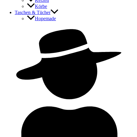
Kerzen
Körbe
Taschen & Tücher
Hopemade