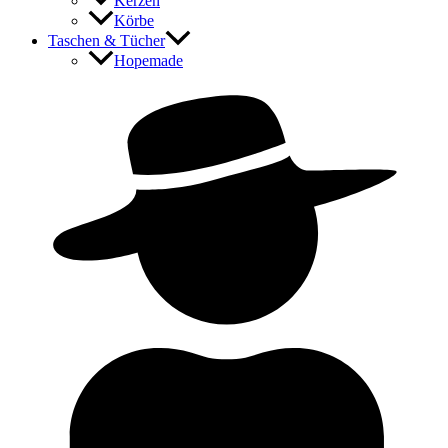
Kerzen
Körbe
Taschen & Tücher
Hopemade