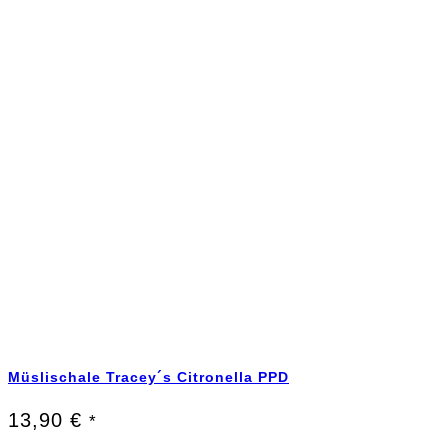
Müslischale Tracey´s Citronella PPD
13,90
€
*