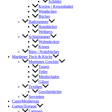
Schilder
Kerzen / Kerzenhalter
Windlichter
Bücher
Badezimmer
Handtücher
Wellness
Schlafzimmer
Wohndecken
Kissen
Büro / Notizbücher
Maritimer Tisch & Küche
Maritimes Geschirr
Tassen
Teller
Müslischalen
Gläser
Textilien
Geschirrtücher
Servietten
Capri/Mediterran
Garten/Terrasse
Laternen