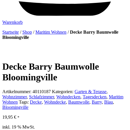
Warenkorb
Startseite
/
Shop
/
Maritim Wohnen
/
Decke Barry Baumwolle
Bloomingville
Decke Barry Baumwolle
Bloomingville
Artikelnummer:
40110187
Kategorien:
Garten & Terasse
,
Wohnzimmer
,
Schlafzimmer
,
Wohndecken
,
Tagesdecken
,
Maritim
Wohnen
Tags:
Decke
,
Wohndecke
,
Baumwolle
,
Barry
,
Blau
,
Bloomingville
19,95
€
*
inkl. 19 % MwSt.