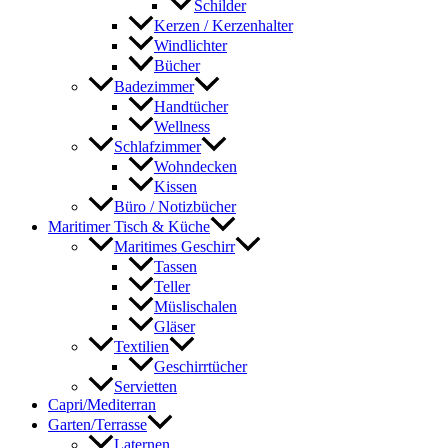
Schilder
Kerzen / Kerzenhalter
Windlichter
Bücher
Badezimmer
Handtücher
Wellness
Schlafzimmer
Wohndecken
Kissen
Büro / Notizbücher
Maritimer Tisch & Küche
Maritimes Geschirr
Tassen
Teller
Müslischalen
Gläser
Textilien
Geschirrtücher
Servietten
Capri/Mediterran
Garten/Terrasse
Laternen