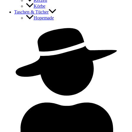
Kerzen
Körbe
Taschen & Tücher
Hopemade