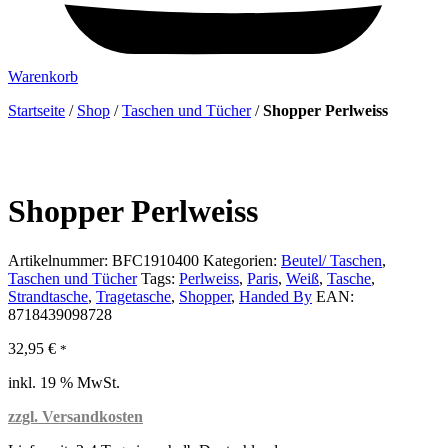
Warenkorb
Startseite
/
Shop
/
Taschen und Tücher
/
Shopper Perlweiss
Shopper Perlweiss
Artikelnummer:
BFC1910400
Kategorien:
Beutel/ Taschen
,
Taschen und Tücher
Tags:
Perlweiss
,
Paris
,
Weiß
,
Tasche
,
Strandtasche
,
Tragetasche
,
Shopper
,
Handed By
EAN:
8718439098728
32,95
€
*
inkl. 19 % MwSt.
zzgl. Versandkosten