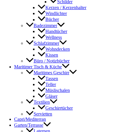
Schilder
Kerzen / Kerzenhalter
Windlichter
Bücher
Badezimmer
Handtücher
Wellness
Schlafzimmer
Wohndecken
Kissen
Büro / Notizbücher
Maritimer Tisch & Küche
Maritimes Geschirr
Tassen
Teller
Müslischalen
Gläser
Textilien
Geschirrtücher
Servietten
Capri/Mediterran
Garten/Terrasse
Laternen