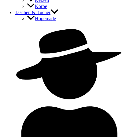
Kerzen
Körbe
Taschen & Tücher
Hopemade