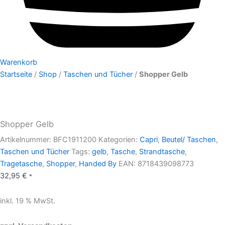
Warenkorb
Startseite
/
Shop
/
Taschen und Tücher
/
Shopper Gelb
Shopper Gelb
Artikelnummer:
BFC1911200
Kategorien:
Capri
,
Beutel/ Taschen
,
Taschen und Tücher
Tags:
gelb
,
Tasche
,
Strandtasche
,
Tragetasche
,
Shopper
,
Handed By
EAN:
8718439098773
32,95
€
*
inkl. 19 % MwSt.