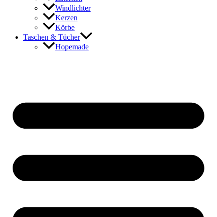
Windlichter
Kerzen
Körbe
Taschen & Tücher
Hopemade