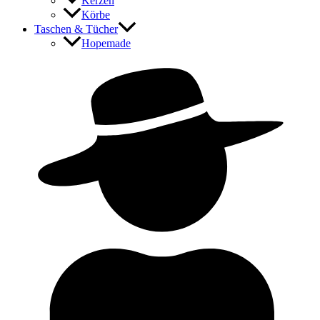
Kerzen
Körbe
Taschen & Tücher
Hopemade