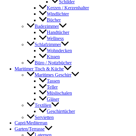
Schilder
Kerzen / Kerzenhalter
Windlichter
Bücher
Badezimmer
Handtücher
Wellness
Schlafzimmer
Wohndecken
Kissen
Büro / Notizbücher
Maritimer Tisch & Küche
Maritimes Geschirr
Tassen
Teller
Müslischalen
Gläser
Textilien
Geschirrtücher
Servietten
Capri/Mediterran
Garten/Terrasse
Laternen