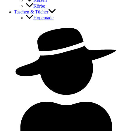
Kerzen
Körbe
Taschen & Tücher
Hopemade