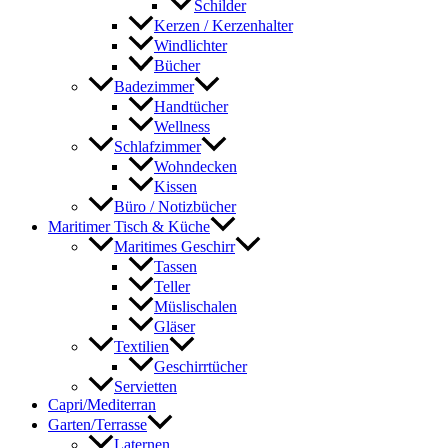
Schilder
Kerzen / Kerzenhalter
Windlichter
Bücher
Badezimmer
Handtücher
Wellness
Schlafzimmer
Wohndecken
Kissen
Büro / Notizbücher
Maritimer Tisch & Küche
Maritimes Geschirr
Tassen
Teller
Müslischalen
Gläser
Textilien
Geschirrtücher
Servietten
Capri/Mediterran
Garten/Terrasse
Laternen