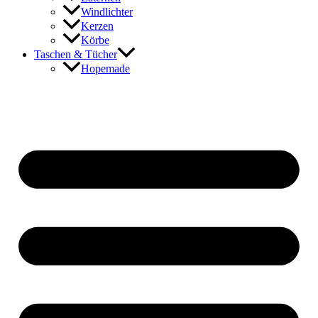
Windlichter
Kerzen
Körbe
Taschen & Tücher
Hopemade