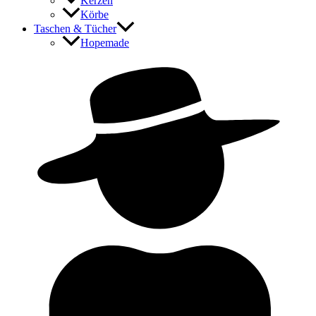
Kerzen
Körbe
Taschen & Tücher
Hopemade