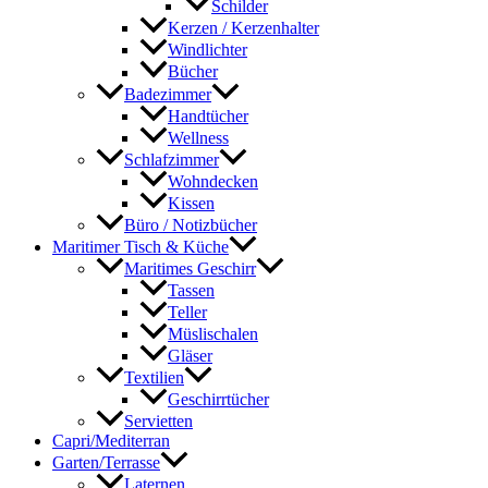
Schilder
Kerzen / Kerzenhalter
Windlichter
Bücher
Badezimmer
Handtücher
Wellness
Schlafzimmer
Wohndecken
Kissen
Büro / Notizbücher
Maritimer Tisch & Küche
Maritimes Geschirr
Tassen
Teller
Müslischalen
Gläser
Textilien
Geschirrtücher
Servietten
Capri/Mediterran
Garten/Terrasse
Laternen