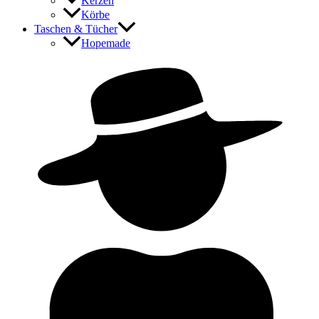
Kerzen
Körbe
Taschen & Tücher
Hopemade