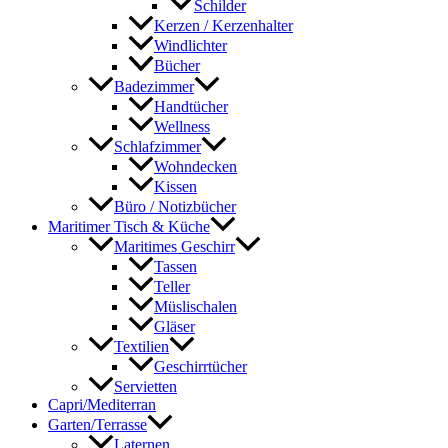
Schilder
Kerzen / Kerzenhalter
Windlichter
Bücher
Badezimmer
Handtücher
Wellness
Schlafzimmer
Wohndecken
Kissen
Büro / Notizbücher
Maritimer Tisch & Küche
Maritimes Geschirr
Tassen
Teller
Müslischalen
Gläser
Textilien
Geschirrtücher
Servietten
Capri/Mediterran
Garten/Terrasse
Laternen