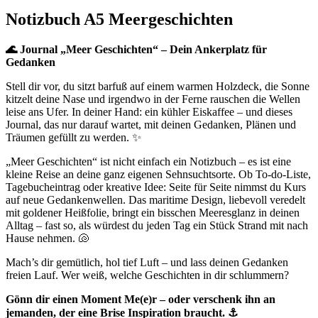
Notizbuch A5 Meergeschichten
🌊 Journal „Meer Geschichten“ – Dein Ankerplatz für
Gedanken
Stell dir vor, du sitzt barfuß auf einem warmen Holzdeck, die Sonne
kitzelt deine Nase und irgendwo in der Ferne rauschen die Wellen
leise ans Ufer. In deiner Hand: ein kühler Eiskaffee – und dieses
Journal, das nur darauf wartet, mit deinen Gedanken, Plänen und
Träumen gefüllt zu werden. ✨
„Meer Geschichten“ ist nicht einfach ein Notizbuch – es ist eine
kleine Reise an deine ganz eigenen Sehnsuchtsorte. Ob To-do-Liste,
Tagebucheintrag oder kreative Idee: Seite für Seite nimmst du Kurs
auf neue Gedankenwellen. Das maritime Design, liebevoll veredelt
mit goldener Heißfolie, bringt ein bisschen Meeresglanz in deinen
Alltag – fast so, als würdest du jeden Tag ein Stück Strand mit nach
Hause nehmen. 🐚
Mach’s dir gemütlich, hol tief Luft – und lass deinen Gedanken
freien Lauf. Wer weiß, welche Geschichten in dir schlummern?
Gönn dir einen Moment Me(e)r – oder verschenk ihn an
jemanden, der eine Brise Inspiration braucht. ⚓