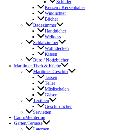
Schilder
Kerzen / Kerzenhalter
Windlichter
Bücher
Badezimmer
Handtücher
Wellness
Schlafzimmer
Wohndecken
Kissen
Büro / Notizbücher
Maritimer Tisch & Küche
Maritimes Geschirr
Tassen
Teller
Müslischalen
Gläser
Textilien
Geschirrtücher
Servietten
Capri/Mediterran
Garten/Terrasse
Laternen