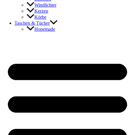
Windlichter
Kerzen
Körbe
Taschen & Tücher
Hopemade