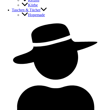
Kerzen
Körbe
Taschen & Tücher
Hopemade