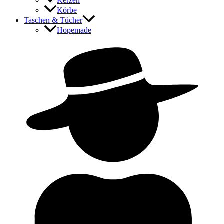
Kerzen
Körbe
Taschen & Tücher
Hopemade