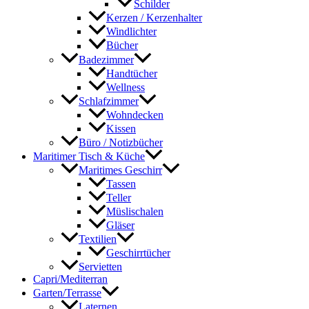
Schilder
Kerzen / Kerzenhalter
Windlichter
Bücher
Badezimmer
Handtücher
Wellness
Schlafzimmer
Wohndecken
Kissen
Büro / Notizbücher
Maritimer Tisch & Küche
Maritimes Geschirr
Tassen
Teller
Müslischalen
Gläser
Textilien
Geschirrtücher
Servietten
Capri/Mediterran
Garten/Terrasse
Laternen