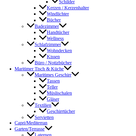
Schilder
Kerzen / Kerzenhalter
Windlichter
Bücher
Badezimmer
Handtücher
Wellness
Schlafzimmer
Wohndecken
Kissen
Büro / Notizbücher
Maritimer Tisch & Küche
Maritimes Geschirr
Tassen
Teller
Müslischalen
Gläser
Textilien
Geschirrtücher
Servietten
Capri/Mediterran
Garten/Terrasse
Laternen