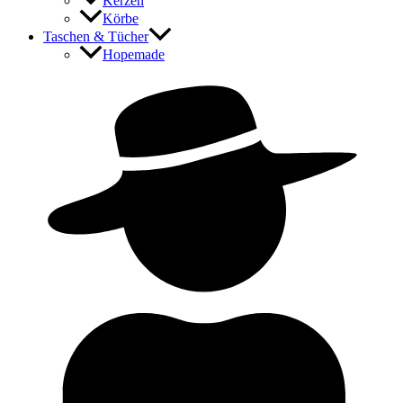
Kerzen
Körbe
Taschen & Tücher
Hopemade