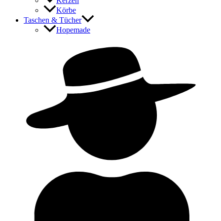
Kerzen
Körbe
Taschen & Tücher
Hopemade