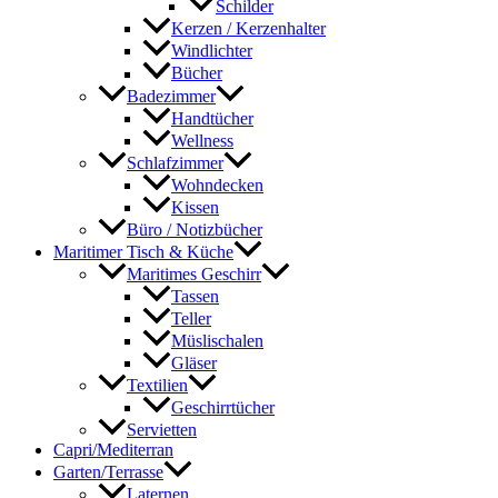
Schilder
Kerzen / Kerzenhalter
Windlichter
Bücher
Badezimmer
Handtücher
Wellness
Schlafzimmer
Wohndecken
Kissen
Büro / Notizbücher
Maritimer Tisch & Küche
Maritimes Geschirr
Tassen
Teller
Müslischalen
Gläser
Textilien
Geschirrtücher
Servietten
Capri/Mediterran
Garten/Terrasse
Laternen