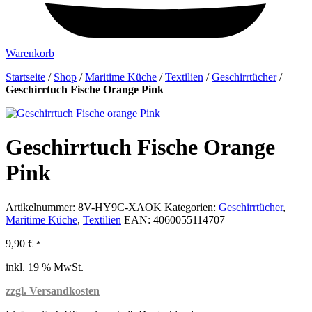
Warenkorb
Startseite
/
Shop
/
Maritime Küche
/
Textilien
/
Geschirrtücher
/
Geschirrtuch Fische Orange Pink
Geschirrtuch Fische Orange
Pink
Artikelnummer:
8V-HY9C-XAOK
Kategorien:
Geschirrtücher
,
Maritime Küche
,
Textilien
EAN:
4060055114707
9,90
€
*
inkl. 19 % MwSt.
zzgl. Versandkosten