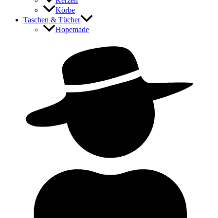
Kerzen
Körbe
Taschen & Tücher
Hopemade