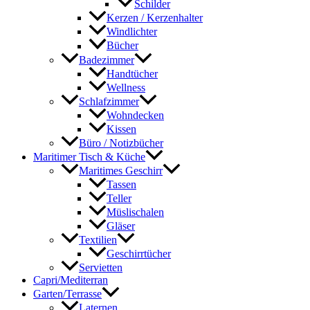
Schilder
Kerzen / Kerzenhalter
Windlichter
Bücher
Badezimmer
Handtücher
Wellness
Schlafzimmer
Wohndecken
Kissen
Büro / Notizbücher
Maritimer Tisch & Küche
Maritimes Geschirr
Tassen
Teller
Müslischalen
Gläser
Textilien
Geschirrtücher
Servietten
Capri/Mediterran
Garten/Terrasse
Laternen