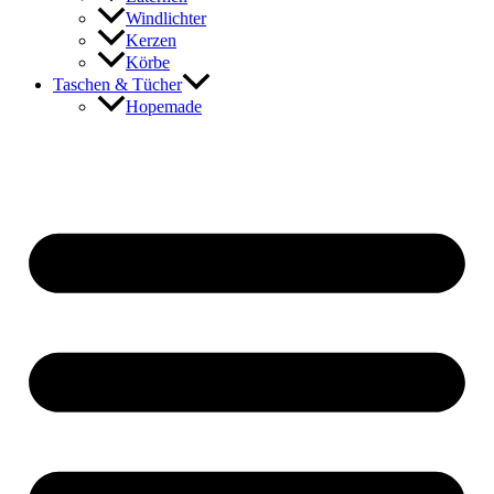
Windlichter
Kerzen
Körbe
Taschen & Tücher
Hopemade