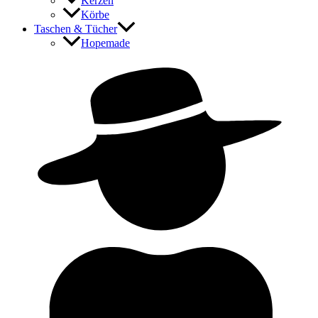
Kerzen
Körbe
Taschen & Tücher
Hopemade