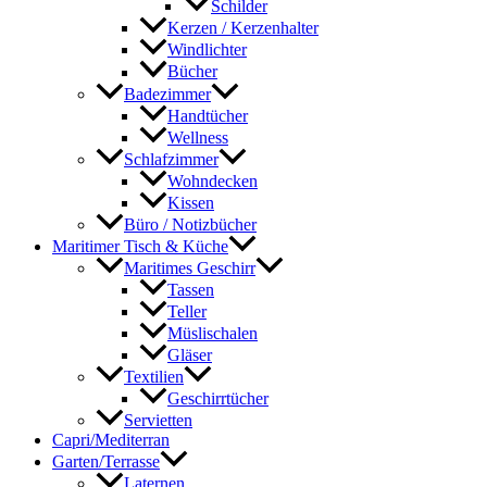
Schilder
Kerzen / Kerzenhalter
Windlichter
Bücher
Badezimmer
Handtücher
Wellness
Schlafzimmer
Wohndecken
Kissen
Büro / Notizbücher
Maritimer Tisch & Küche
Maritimes Geschirr
Tassen
Teller
Müslischalen
Gläser
Textilien
Geschirrtücher
Servietten
Capri/Mediterran
Garten/Terrasse
Laternen