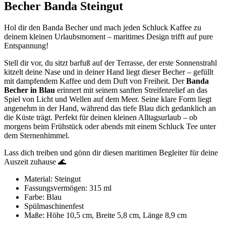
Becher Banda Steingut
Hol dir den Banda Becher und mach jeden Schluck Kaffee zu
deinem kleinen Urlaubsmoment – maritimes Design trifft auf pure
Entspannung!
Stell dir vor, du sitzt barfuß auf der Terrasse, der erste Sonnenstrahl
kitzelt deine Nase und in deiner Hand liegt dieser Becher – gefüllt
mit dampfendem Kaffee und dem Duft von Freiheit. Der
Banda
Becher in Blau
erinnert mit seinem sanften Streifenrelief an das
Spiel von Licht und Wellen auf dem Meer. Seine klare Form liegt
angenehm in der Hand, während das tiefe Blau dich gedanklich an
die Küste trägt. Perfekt für deinen kleinen Alltagsurlaub – ob
morgens beim Frühstück oder abends mit einem Schluck Tee unter
dem Sternenhimmel.
Lass dich treiben und gönn dir diesen maritimen Begleiter für deine
Auszeit zuhause 🌊
Material: Steingut
Fassungsvermögen: 315 ml
Farbe: Blau
Spülmaschinenfest
Maße: Höhe 10,5 cm, Breite 5,8 cm, Länge 8,9 cm