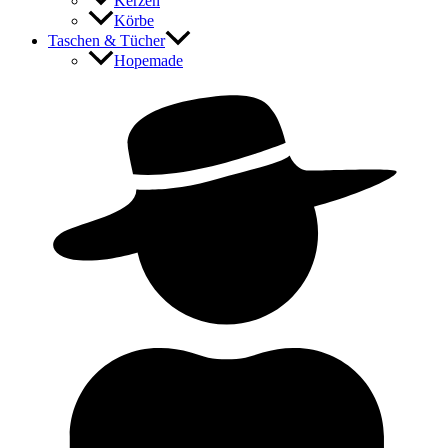
Kerzen
Körbe
Taschen & Tücher
Hopemade