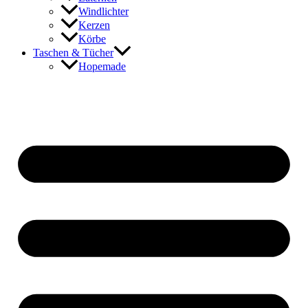
Windlichter
Kerzen
Körbe
Taschen & Tücher
Hopemade