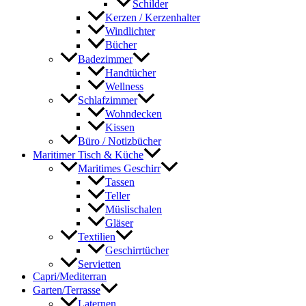
Schilder
Kerzen / Kerzenhalter
Windlichter
Bücher
Badezimmer
Handtücher
Wellness
Schlafzimmer
Wohndecken
Kissen
Büro / Notizbücher
Maritimer Tisch & Küche
Maritimes Geschirr
Tassen
Teller
Müslischalen
Gläser
Textilien
Geschirrtücher
Servietten
Capri/Mediterran
Garten/Terrasse
Laternen