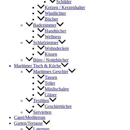
Schilder
Kerzen / Kerzenhalter
Windlichter
Bücher
Badezimmer
Handtücher
Wellness
Schlafzimmer
Wohndecken
Kissen
Büro / Notizbücher
Maritimer Tisch & Küche
Maritimes Geschirr
Tassen
Teller
Müslischalen
Gläser
Textilien
Geschirrtücher
Servietten
Capri/Mediterran
Garten/Terrasse
Laternen