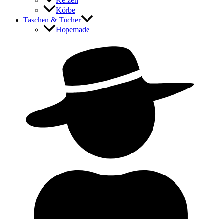
Kerzen
Körbe
Taschen & Tücher
Hopemade