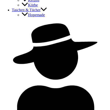
Kerzen
Körbe
Taschen & Tücher
Hopemade