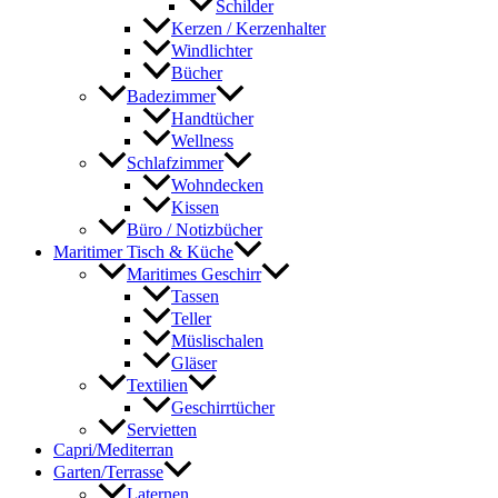
Schilder
Kerzen / Kerzenhalter
Windlichter
Bücher
Badezimmer
Handtücher
Wellness
Schlafzimmer
Wohndecken
Kissen
Büro / Notizbücher
Maritimer Tisch & Küche
Maritimes Geschirr
Tassen
Teller
Müslischalen
Gläser
Textilien
Geschirrtücher
Servietten
Capri/Mediterran
Garten/Terrasse
Laternen