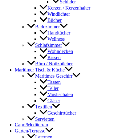
Schilder
Kerzen / Kerzenhalter
Windlichter
Bücher
Badezimmer
Handtücher
Wellness
Schlafzimmer
Wohndecken
Kissen
Büro / Notizbücher
Maritimer Tisch & Küche
Maritimes Geschirr
Tassen
Teller
Müslischalen
Gläser
Textilien
Geschirrtücher
Servietten
Capri/Mediterran
Garten/Terrasse
Laternen