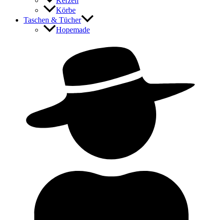
Kerzen
Körbe
Taschen & Tücher
Hopemade