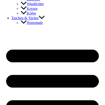
Windlichter
Kerzen
Körbe
Taschen & Tücher
Hopemade