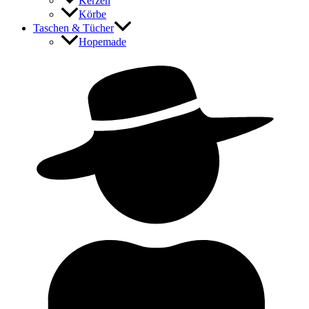
Kerzen
Körbe
Taschen & Tücher
Hopemade