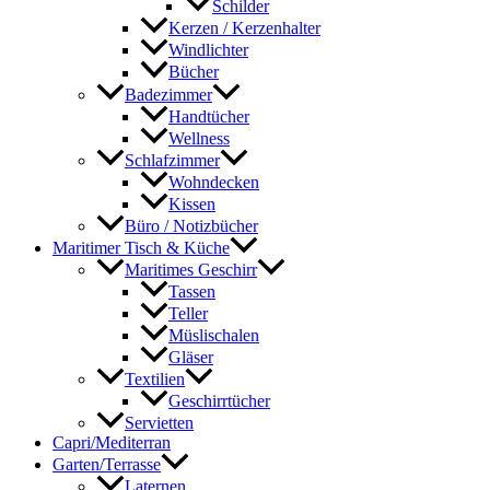
Schilder
Kerzen / Kerzenhalter
Windlichter
Bücher
Badezimmer
Handtücher
Wellness
Schlafzimmer
Wohndecken
Kissen
Büro / Notizbücher
Maritimer Tisch & Küche
Maritimes Geschirr
Tassen
Teller
Müslischalen
Gläser
Textilien
Geschirrtücher
Servietten
Capri/Mediterran
Garten/Terrasse
Laternen